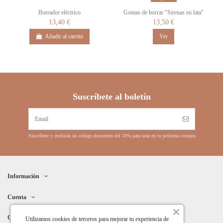
Borrador eléctrico
Gomas de borrar "Sirenas en lata"
13,40 €
13,50 €
Añadir al carrito
Ver
Suscríbete al boletín
Suscríbete y recibirás un código descuento del 10% para usar en tu próxima compra
Información
Cuenta
Contacto
Utilizamos cookies de terceros para mejorar tu experiencia de