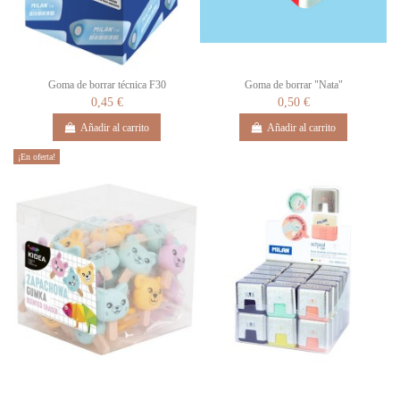
Goma de borrar técnica F30
Goma de borrar "Nata"
0,45 €
0,50 €
Añadir al carrito
Añadir al carrito
¡En oferta!