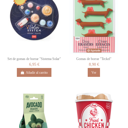
Agotado
Set de gomas de borrar "Sistema Solar"
Gomas de borrar "Teckel"
6,95 €
8,90 €
Añadir al carrito
Ver