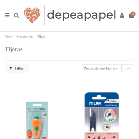
0
Inicio
Organización
Tijeras
Tijeras
Filtrar
Precio: de más bajo a más alto
3