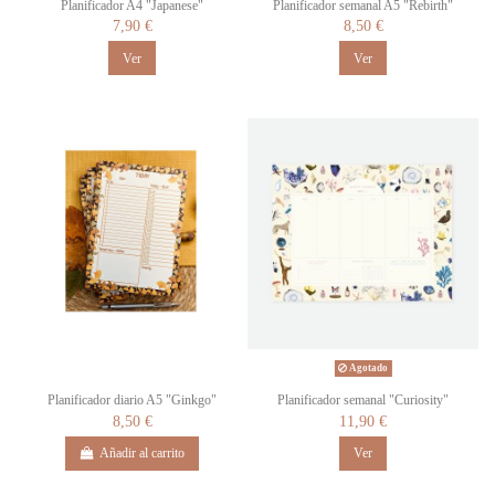
Planificador A4 "Japanese"
Planificador semanal A5 "Rebirth"
7,90 €
8,50 €
Ver
Ver
Agotado
Planificador diario A5 "Ginkgo"
Planificador semanal "Curiosity"
8,50 €
11,90 €
Añadir al carrito
Ver