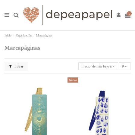
0
Inicio
Organización
Marcapáginas
Marcapáginas
Filtrar
Precio: de más bajo a más alto
9
Nuevo