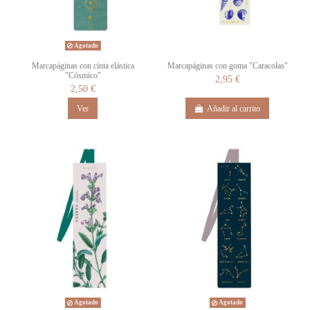
Agotado
Marcapáginas con cinta elástica
Marcapáginas con goma "Caracolas"
"Cósmico"
2,95 €
2,50 €
Ver
Añadir al carrito
Agotado
Agotado