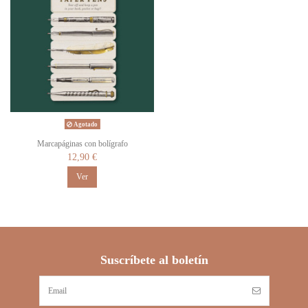
Agotado
Marcapáginas con bolígrafo
12,90 €
Ver
Suscríbete al boletín