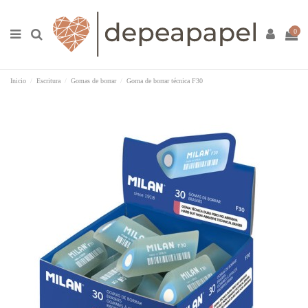
0
Inicio
Escritura
Gomas de borrar
Goma de borrar técnica F30