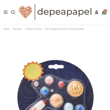
0
Inicio
Escritura
Gomas de borrar
Set de gomas de borrar "Sistema Solar"