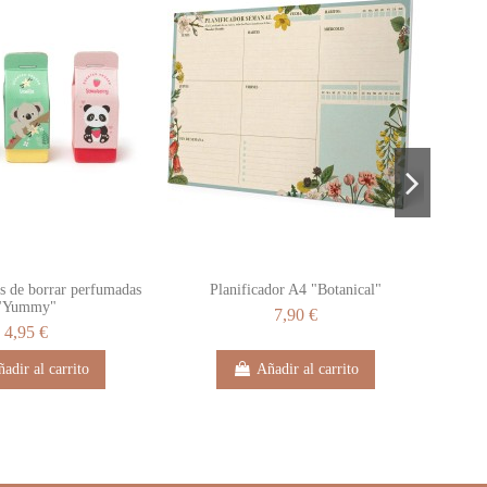
s de borrar perfumadas
Planificador A4 "Botanical"
S
"Yummy"
7,90 €
4,95 €
adir al carrito
Añadir al carrito