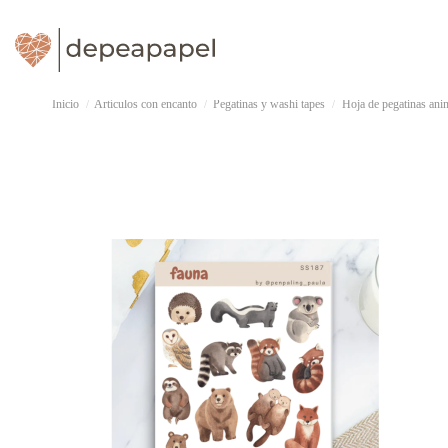
Inicio
Artículos con encanto
Pegatinas y washi tapes
Hoja de pegatinas ani