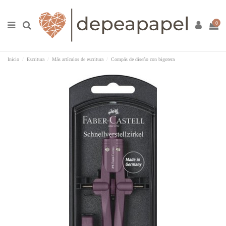
0
Inicio
Escritura
Más artículos de escritura
Compás de diseño con bigotera