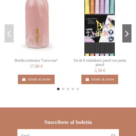
Botella isotérmica "Lava rosa"
Set de 6 rotuladores pastel con punta
pincel
17,80 €
5,50 €
Añadir al carrito
Añadir al carrito
Suscríbete al boletín