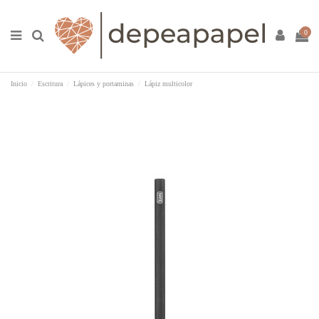
0
Inicio
Escritura
Lápices y portaminas
Lápiz multicolor