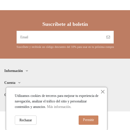
Suscríbete al boletín
Suscríbete y recibirás un código descuento del 10% para usar en tu próxima compra
Información
Cuenta
Contacto
Utilizamos cookies de terceros para mejorar tu experiencia de
navegación, analizar el tráfico del sitio y personalizar
contenidos y anuncios.
Más información
.
Permitir
Rechazar
depeapapel © 2026