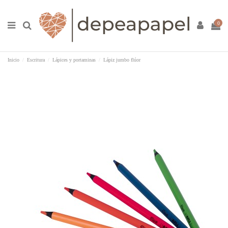
0
Inicio
Escritura
Lápices y portaminas
Lápiz jumbo flúor