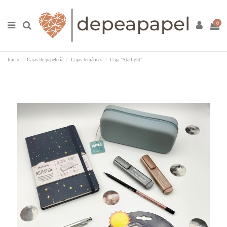
0
Inicio
Cajas de papelería
Cajas temáticas
Caja "Starlight"