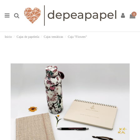
0
Inicio
Cajas de papelería
Cajas temáticas
Caja "Flowers"