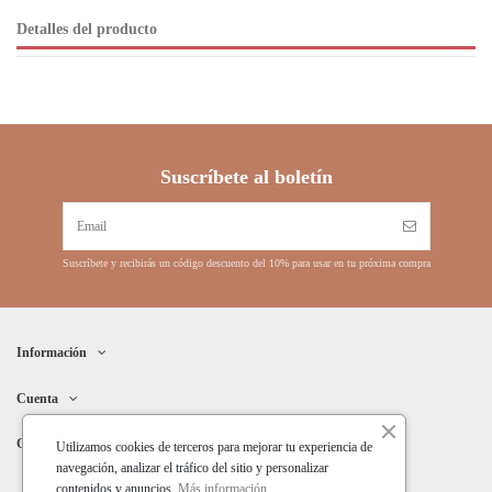
Detalles del producto
Suscríbete al boletín
Suscríbete y recibirás un código descuento del 10% para usar en tu próxima compra
Información
Cuenta
Contacto
Utilizamos cookies de terceros para mejorar tu experiencia de
navegación, analizar el tráfico del sitio y personalizar
contenidos y anuncios.
Más información
.