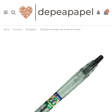
0
Inicio
Escritura
Bolígrafos
Bolígrafo reciclado con forma de botella